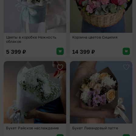
Цветы в коробке Нежность
Корзина цветов Сицилия
облаков
5 399
₽
14 399
₽
Добавить в избранное
Доба
Букет Райское наслаждение
Букет Лавандовый латте