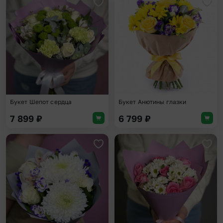
Добавить в избранное
Доба
Букет Шепот сердца
Букет Анютины глазки
7 899
₽
6 799
₽
Добавить в избранное
Доба