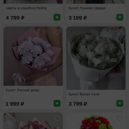
Цветы в коробке Лейла
Букет Лунное сердце
4 799
₽
3 199
₽
Добавить в избранное
Доба
Букет Легкий флёр
Букет Белая луна
1 999
₽
3 799
₽
Добавить в избранное
Доба