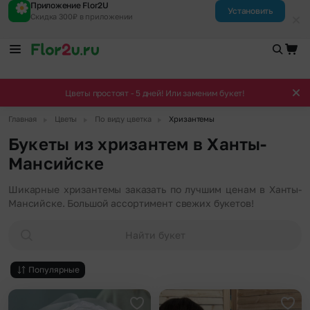
Приложение Flor2U
Установить
Скидка 300₽ в приложении
Цветы простоят - 5 дней! Или заменим букет!
▶
▶
▶
Главная
Цветы
По виду цветка
Хризантемы
Букеты из хризантем в Ханты-
Мансийске
Шикарные хризантемы заказать по лучшим ценам в Ханты-
Мансийске. Большой ассортимент свежих букетов!
Найти букет
Популярные