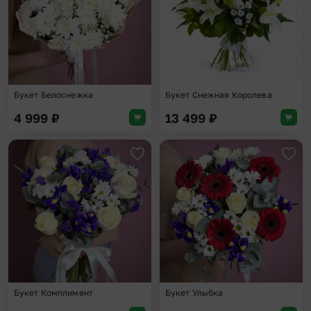
Букет Белоснежка
Букет Снежная Королева
4 999
₽
13 499
₽
Добавить в избранное
Доба
Букет Комплимент
Букет Улыбка