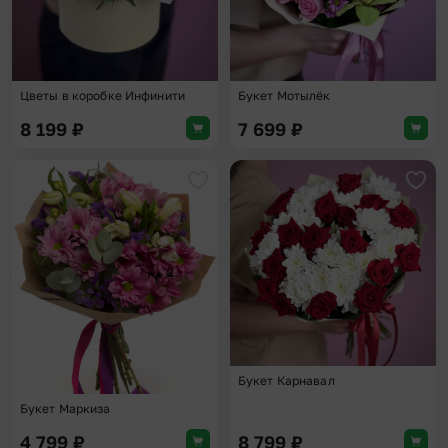
Цветы в коробке Инфинити
Букет Мотылёк
8 199
₽
7 699
₽
Добавить в избранное
Доба
Букет Карнавал
Букет Маркиза
4 799
₽
8 799
₽