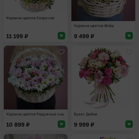
Корзина цветов Созвучие
Корзина цветов Флёр
11 199
₽
9 499
₽
Добавить в избранное
Доба
Корзина цветов Радужные сны
Букет Дейзи
10 899
₽
9 999
₽