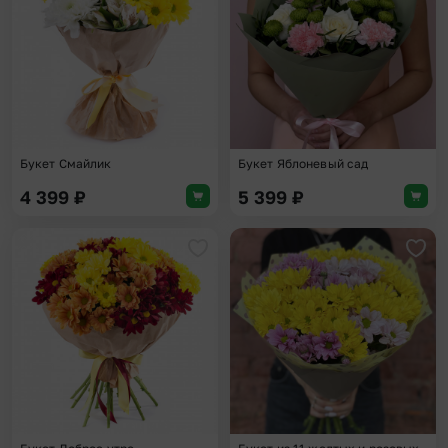
Букет Смайлик
Букет Яблоневый сад
4 399
₽
5 399
₽
Добавить в избранное
Доба