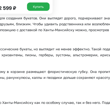
Купить
2 599
₽
для создания букетов. Они выглядят дорого, подчеркивают зн
 друзьям, близким. Чтобы удивить родственника или возлюбле
мпозицию с доставкой по Ханты-Мансийску можно, просмотрев 
Выберите город доставки
ассические букеты, но выглядит не менее эффектно. Такой под
 хризантемы, пионы, герберы, эустомы, альстромерии, ирисы
Или выберите из популярных
Москва и МО
Санкт-Петербург
тому в корзине размещают флористическую губку. Она проп
Нижний Новгород
Самара
оны, ранункулюсы, каллы и гвоздики дольше сохраняют красоту.
Казань
Уфа
Челябинск
Екатеринбург
 Ханты-Мансийску как по особому случаю, так и без него. Пода
Новосибирск
Омск