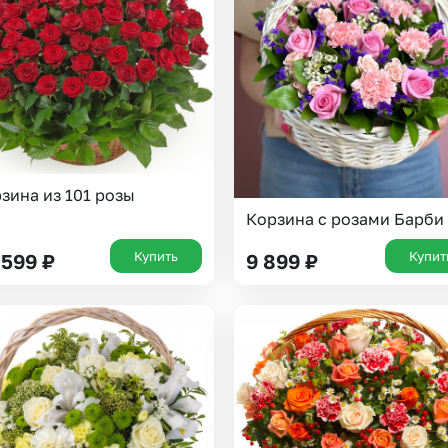
Insta букеты
До
Хиты продаж
Че
Новинки
Все категории
зина из 101 розы
Корзина с розами Барби
Купить
Купит
 599
₽
9 899
₽