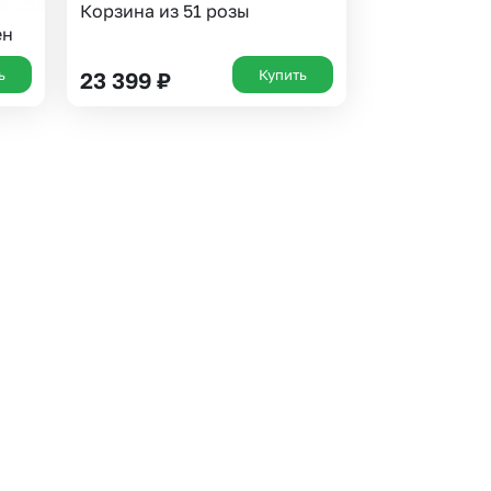
Корзина из 51 розы
ен
ь
Купить
23 399
₽