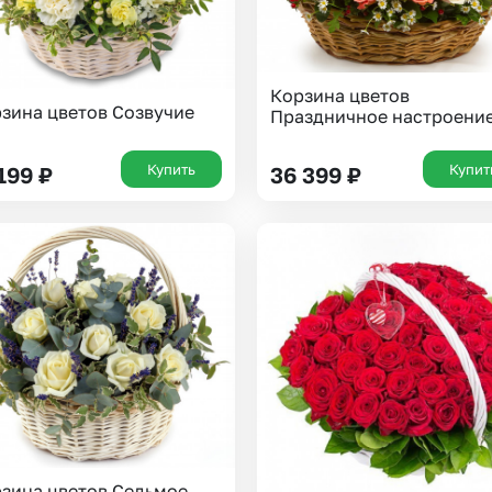
Корзина цветов
зина цветов Созвучие
Праздничное настроени
Купить
Купит
 199
₽
36 399
₽
зина цветов Седьмое