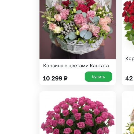
Гипсофила
Суккуленты
Гортензии
Тюльпаны
Ирисы
Фрезия
Каллы
Эустома
Кор
Корзина с цветами Кантата
Купить
10 299
₽
42