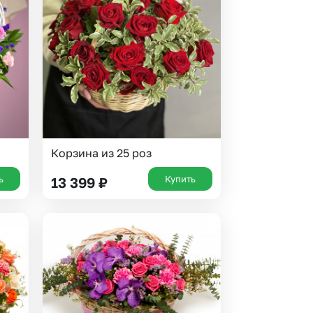
 10000 рублей
рная пятница
Корзина из 25 роз
ь
Купить
13 399
₽