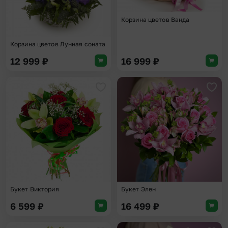
Корзина цветов Ванда
Корзина цветов Лунная соната
12 999
₽
16 999
₽
Добавить в избранное
Доба
Букет Виктория
Букет Элен
6 599
₽
16 499
₽