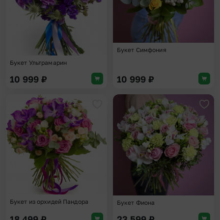
Букет Симфония
Букет Ультрамарин
10 999
₽
10 999
₽
Добавить в избранное
Доба
Букет из орхидей Пандора
Букет Фиона
18 499
₽
23 599
₽