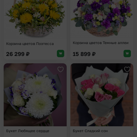
Корзина цветов Темные аллеи
Корзина цветов Поэтесса
26 299
₽
15 899
₽
Добавить в избранное
Доба
Букет Любящее сердце
Букет Сладкий сон