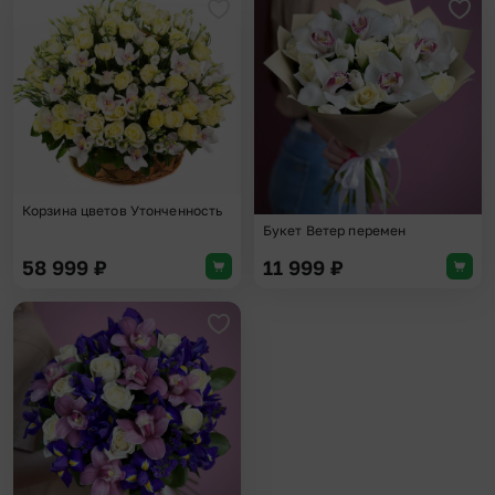
Добавить в избранное
Доба
Корзина цветов Утонченность
Букет Ветер перемен
58 999
₽
11 999
₽
Добавить в избранное