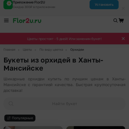
Приложение Flor2U
Установить
Скидка 300₽ в приложении
Цветы простоят - 5 дней! Или заменим букет!
▶
▶
▶
Главная
Цветы
По виду цветка
Орхидеи
Букеты из орхидей в Ханты-
Мансийске
Шикарные орхидеи купить по лучшим ценам в Ханты-
Мансийске с гарантией качества. Быстрая круглосуточная
доставка!
Найти букет
Популярные