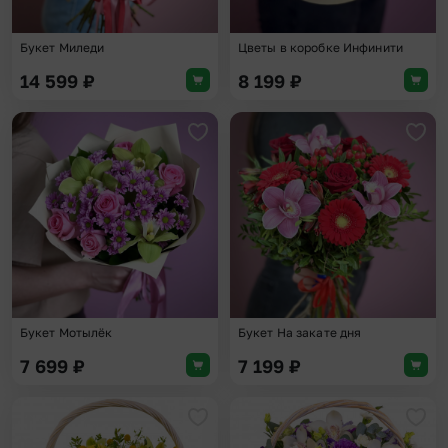
Букет Миледи
Цветы в коробке Инфинити
14 599
₽
8 199
₽
Добавить в избранное
Доба
Букет Мотылёк
Букет На закате дня
7 699
₽
7 199
₽
Добавить в избранное
Доба