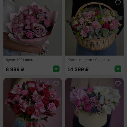
Добавить в избранное
Доба
Букет 1001 ночь
Корзина цветов Сицилия
8 999
₽
14 399
₽
Добавить в избранное
Доба