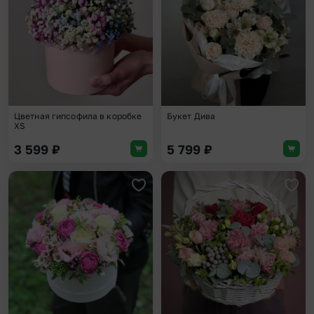
Цветная гипсофила в коробке
Букет Дива
XS
3 599
₽
5 799
₽
Добавить в избранное
Доба