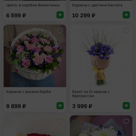
Цветы в коробке Валентинка
Корзина с цветами Кантата
6 599
₽
10 299
₽
Добавить в избранное
Доба
Корзина с розами Барби
Букет из 11 ирисов с
берграссом
9 899
₽
3 999
₽
Добавить в избранное
Доба