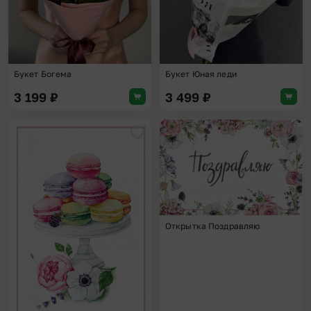
Букет Богема
Букет Юная леди
3 199
₽
3 499
₽
Добавить в избранное
Доба
Открытка Поздравляю