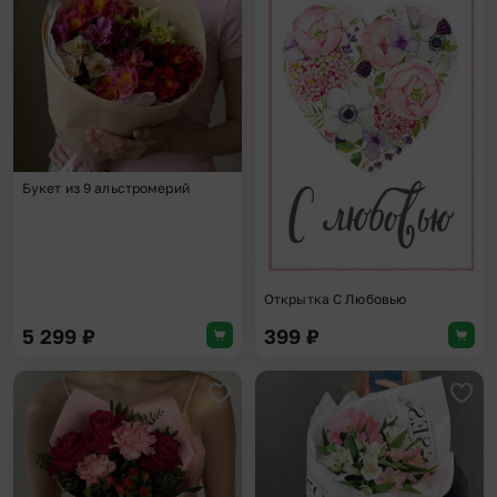
Букет из 9 альстромерий
Открытка С Любовью
5 299
₽
399
₽
Добавить в избранное
Доба