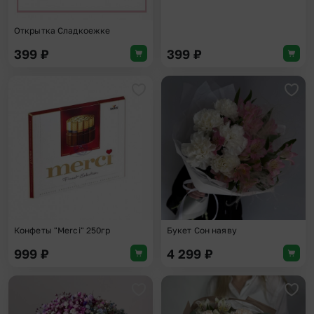
Открытка Сладкоежке
399
₽
399
₽
Добавить в избранное
Доба
Конфеты "Merci" 250гр
Букет Сон наяву
999
₽
4 299
₽
Добавить в избранное
Доба