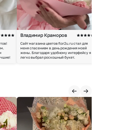
Владимир Краморов
Андрей Б.
тов!
Сайт магазина цветов flor2u.ru стал для
Покупкой остался
им.
меня спасением в день рождения моей
доставки осущес
м
жены. Благодаря удобному интерфейсу я
качество цветов 
учшие!
легко выбрал роскошный букет.
добросовестно.