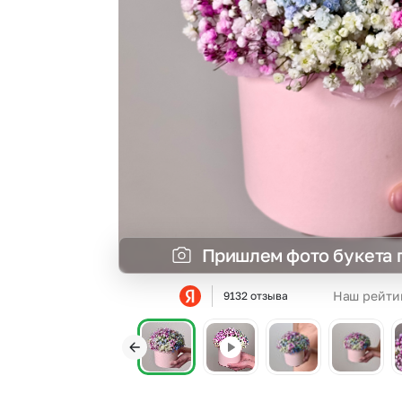
Гипсофила
Суккуленты
Гортензии
Тюльпаны
Ирисы
Фрезия
Каллы
Эустома
Пришлем фото букета 
Наш рейти
9132 отзыва