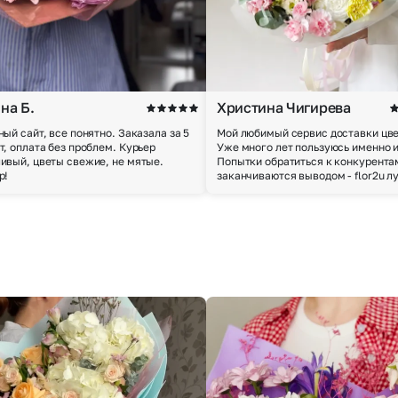
на Б.
Христина Чигирева
ный сайт, все понятно. Заказала за 5
Мой любимый сервис доставки цве
т, оплата без проблем. Курьер
Уже много лет пользуюсь именно 
ивый, цветы свежие, не мятые.
Попытки обратиться к конкурента
р!
заканчиваются выводом - flor2u л
Выберите город доставки
Или выберите из популярных
Москва и МО
Санкт-Петербург