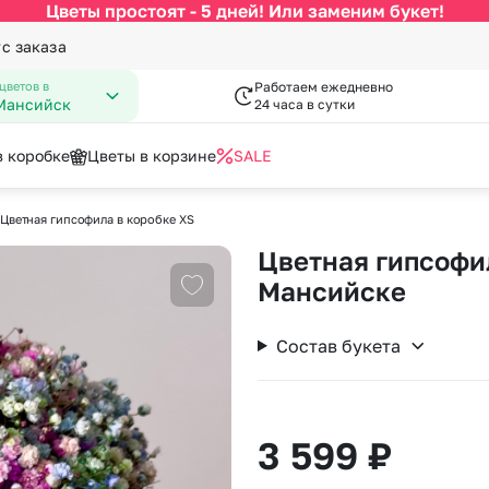
Цветы простоят - 5 дней! Или заменим букет!
ус заказа
цветов в
Работаем ежедневно
Мансийск
24 часа в сутки
в коробке
Цветы в корзине
SALE
Цветная гипсофила в коробке XS
По цвету
Категории
писка из роддома
нфеты к букетам
День Рождения
Открытки
Цветная гипсофил
 Февраля
День Учителя
за
Разноцветные розы
По виду цветка
С
Мансийске
Добавить в избранное
Марта
Новый Год
Букеты до 2500 руб
Ав
мая
Пасха
Состав букета
Распродажа
Цв
пускной
Последний звонок
Букеты от 4000 руб. (премиу
Цв
довщина
Повышение
я роза
Букеты 2500 - 4000 руб.
До
3 599
₽
Букеты 1500 - 2600 руб.
До
Недорогие цветы
До