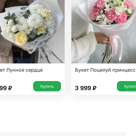
ет Лунное сердце
Букет Поцелуй принцес
Купить
Купит
199
₽
3 999
₽