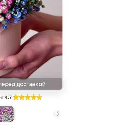
Insta букеты
До
Хиты продаж
Че
Новинки
Все категории
перед доставкой
4.7
нг