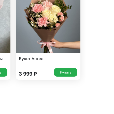
сы
Букет Ангел
ь
Купить
3 999
₽