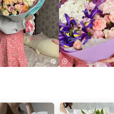
Нижний Новгород
Самара
Казань
Уфа
Челябинск
Екатеринбург
Новосибирск
Омск
Волгоград
Воронеж