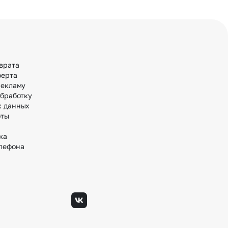
врата
ферта
рекламу
обработку
х данных
оты
ка
лефона