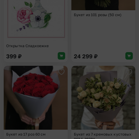
Букет из 101 розы (50 см)
Открытка Сладкоежке
399
₽
24 299
₽
Добавить в избранное
Доба
Букет из 17 роз 60 см
Букет из 7 кремовых кустовых
роз с зелен...