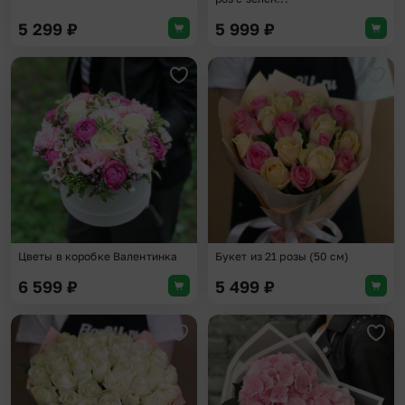
5 299
₽
5 999
₽
Добавить в избранное
Доба
Цветы в коробке Валентинка
Букет из 21 розы (50 см)
6 599
₽
5 499
₽
Добавить в избранное
Доба