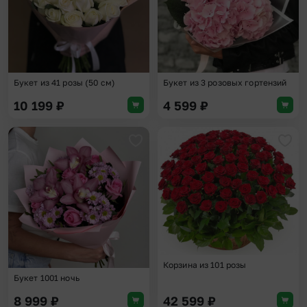
Букет из 41 розы (50 см)
Букет из 3 розовых гортензий
10 199
₽
4 599
₽
Добавить в избранное
Доба
Корзина из 101 розы
Букет 1001 ночь
8 999
₽
42 599
₽