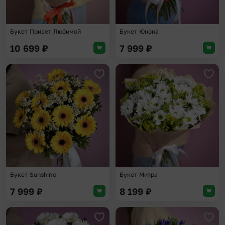
Букет Привет Любимой
Букет Юнона
10 699
₽
7 999
₽
Добавить в избранное
Доба
Букет Sunshine
Букет Митра
7 999
₽
8 199
₽