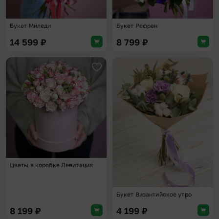
Букет Миледи
Букет Рефрен
14 599
₽
8 799
₽
Добавить в избранное
Доба
Цветы в коробке Левитация
Букет Византийское утро
8 199
₽
4 199
₽