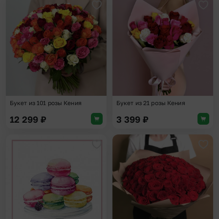
Добавить в избранное
Доба
Букет из 101 розы Кения
Букет из 21 розы Кения
12 299
₽
3 399
₽
Добавить в избранное
Доба