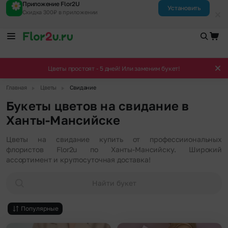
Приложение Flor2U
Установить
Скидка 300₽ в приложении
Цветы простоят - 5 дней! Или заменим букет!
▶
▶
Главная
Цветы
Свидание
Букеты цветов на свидание в
Ханты-Мансийске
Цветы на свидание купить от профессииональных
флористов Flor2u по Ханты-Мансийску. Широкий
ассортимент и круглосуточная доставка!
Найти букет
Популярные