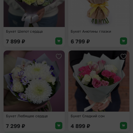
Букет Шепот сердца
Букет Анютины глазки
7 899
₽
6 799
₽
Добавить в избранное
Доба
Букет Любящее сердце
Букет Сладкий сон
7 299
₽
4 899
₽