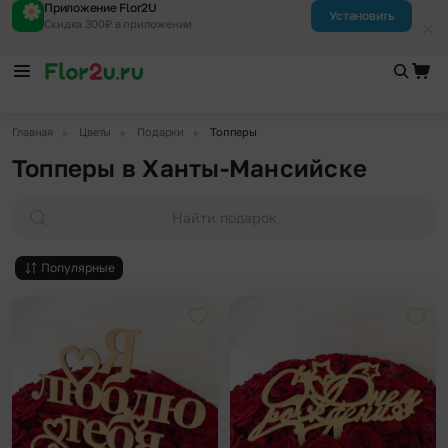
Приложение Flor2U
Установить
Скидка 300₽ в приложении
▶
▶
▶
Главная
Цветы
Подарки
Топперы
Топперы в Ханты-Мансийске
Найти подарок
Популярные
Добавить в избранное
Доба