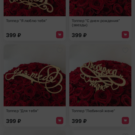
Топпер "Я люблю тебя"
Топпер "С днем рождения"
(звезды)
399
₽
399
₽
Добавить в избранное
Доба
Топпер "Для тебя"
Топпер "Любимой жене"
399
₽
399
₽