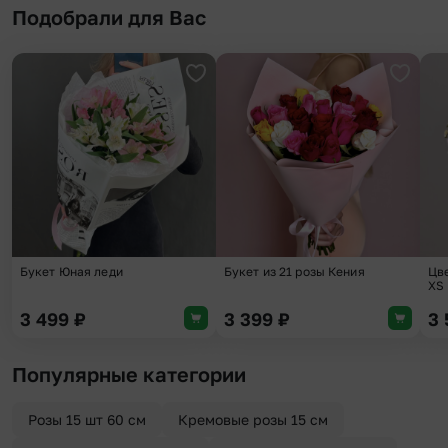
Подобрали для Вас
Добавить в избранное
Добави
Букет Юная леди
Букет из 21 розы Кения
Цв
XS
3 499
₽
3 399
₽
3
Популярные категории
Розы 15 шт 60 см
Кремовые розы 15 см