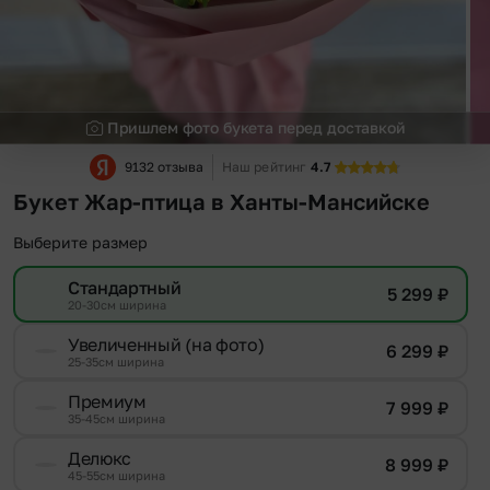
Пришлем фото букета перед доставкой
9132 отзыва
Наш рейтинг
4.7
Букет Жар-птица в Ханты-Мансийске
Выберите размер
Стандартный
5 299
₽
20-30см ширина
Увеличенный (на фото)
6 299
₽
25-35см ширина
Премиум
7 999
₽
35-45см ширина
Делюкс
8 999
₽
45-55см ширина