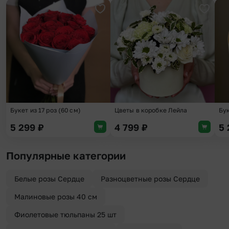
Добавить в избранное
Добави
Букет из 17 роз (60 см)
Цветы в коробке Лейла
Бук
5 299
₽
4 799
₽
5
Популярные категории
Белые розы Сердце
Разноцветные розы Сердце
Малиновые розы 40 см
Фиолетовые тюльпаны 25 шт