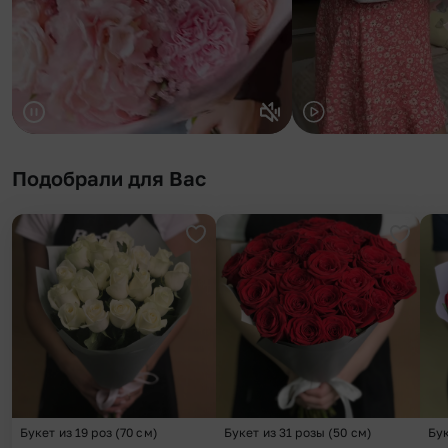
Подобрали для Вас
Добавить в избранное
Добави
Букет из 19 роз (70 см)
Букет из 31 розы (50 см)
Бук